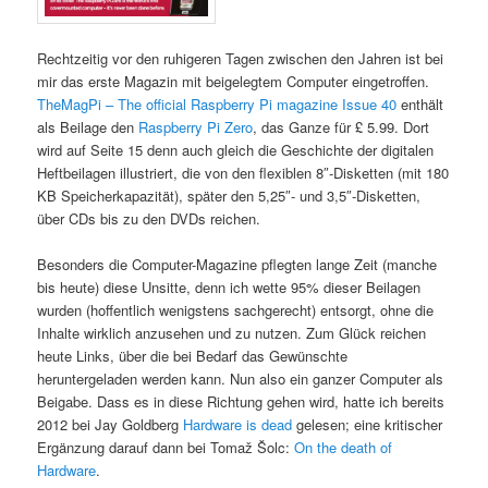
Rechtzeitig vor den ruhigeren Tagen zwischen den Jahren ist bei
mir das erste Magazin mit beigelegtem Computer eingetroffen.
TheMagPi – The official Raspberry Pi magazine Issue 40
enthält
als Beilage den
Raspberry Pi Zero
, das Ganze für £ 5.99. Dort
wird auf Seite 15 denn auch gleich die Geschichte der digitalen
Heftbeilagen illustriert, die von den flexiblen 8″-Disketten (mit 180
KB Speicherkapazität), später den 5,25″- und 3,5″-Disketten,
über CDs bis zu den DVDs reichen.
Besonders die Computer-Magazine pflegten lange Zeit (manche
bis heute) diese Unsitte, denn ich wette 95% dieser Beilagen
wurden (hoffentlich wenigstens sachgerecht) entsorgt, ohne die
Inhalte wirklich anzusehen und zu nutzen. Zum Glück reichen
heute Links, über die bei Bedarf das Gewünschte
heruntergeladen werden kann. Nun also ein ganzer Computer als
Beigabe. Dass es in diese Richtung gehen wird, hatte ich bereits
2012 bei Jay Goldberg
Hardware is dead
gelesen; eine kritischer
Ergänzung darauf dann bei Tomaž Šolc:
On the death of
Hardware
.