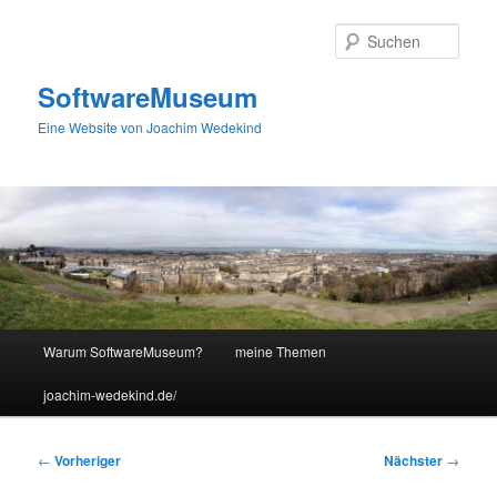
Zum
primären
Such
Inhalt
springen
SoftwareMuseum
Eine Website von Joachim Wedekind
Hauptmenü
Warum SoftwareMuseum?
meine Themen
joachim-wedekind.de/
Beitragsnavigation
←
Vorheriger
Nächster
→