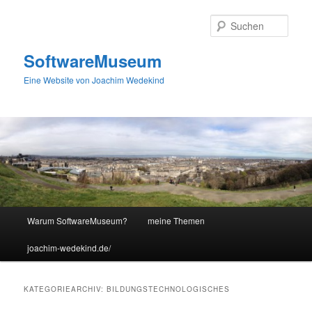
Zum
Zum
primären
sekundären
Such
Inhalt
Inhalt
springen
springen
SoftwareMuseum
Eine Website von Joachim Wedekind
Hauptmenü
Warum SoftwareMuseum?
meine Themen
joachim-wedekind.de/
KATEGORIEARCHIV:
BILDUNGSTECHNOLOGISCHES