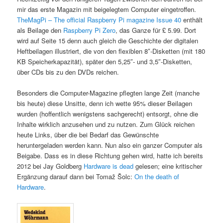
mir das erste Magazin mit beigelegtem Computer eingetroffen.
TheMagPi – The official Raspberry Pi magazine Issue 40
enthält
als Beilage den
Raspberry Pi Zero
, das Ganze für £ 5.99. Dort
wird auf Seite 15 denn auch gleich die Geschichte der digitalen
Heftbeilagen illustriert, die von den flexiblen 8″-Disketten (mit 180
KB Speicherkapazität), später den 5,25″- und 3,5″-Disketten,
über CDs bis zu den DVDs reichen.
Besonders die Computer-Magazine pflegten lange Zeit (manche
bis heute) diese Unsitte, denn ich wette 95% dieser Beilagen
wurden (hoffentlich wenigstens sachgerecht) entsorgt, ohne die
Inhalte wirklich anzusehen und zu nutzen. Zum Glück reichen
heute Links, über die bei Bedarf das Gewünschte
heruntergeladen werden kann. Nun also ein ganzer Computer als
Beigabe. Dass es in diese Richtung gehen wird, hatte ich bereits
2012 bei Jay Goldberg
Hardware is dead
gelesen; eine kritischer
Ergänzung darauf dann bei Tomaž Šolc:
On the death of
Hardware
.