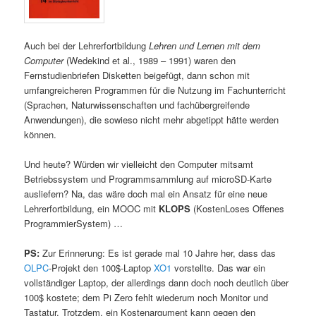
Auch bei der Lehrerfortbildung
Lehren und Lernen mit dem
Computer
(Wedekind et al., 1989 – 1991) waren den
Fernstudienbriefen Disketten beigefügt, dann schon mit
umfangreicheren Programmen für die Nutzung im Fachunterricht
(Sprachen, Naturwissenschaften und fachübergreifende
Anwendungen), die sowieso nicht mehr abgetippt hätte werden
können.
Und heute? Würden wir vielleicht den Computer mitsamt
Betriebssystem und Programmsammlung auf microSD-Karte
ausliefern? Na, das wäre doch mal ein Ansatz für eine neue
Lehrerfortbildung, ein MOOC mit
KLOPS
(KostenLoses Offenes
ProgrammierSystem) …
PS:
Zur Erinnerung: Es ist gerade mal 10 Jahre her, dass das
OLPC
-Projekt den 100$-Laptop
XO1
vorstellte. Das war ein
vollständiger Laptop, der allerdings dann doch noch deutlich über
100$ kostete; dem Pi Zero fehlt wiederum noch Monitor und
Tastatur. Trotzdem, ein Kostenargument kann gegen den