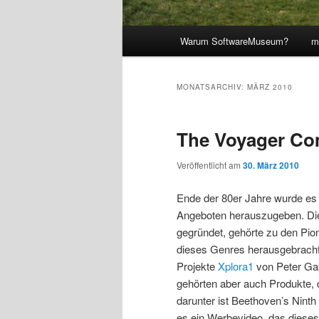
Hauptmenü
Warum SoftwareMuseum?
m
MONATSARCHIV:
MÄRZ 2010
The Voyager C
Veröffentlicht am
30. März 2010
Ende der 80er Jahre wurde es 
Angeboten herauszugeben. Di
gegründet, gehörte zu den Pio
dieses Genres herausgebracht 
Projekte
Xplora1
von Peter Gab
gehörten aber auch Produkte, d
darunter ist Beethoven’s Nint
es ein Werbevideo, das dieses 