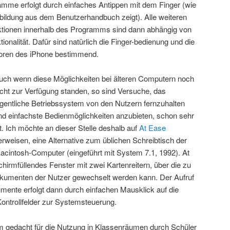
mme erfolgt durch einfaches Antippen mit dem Finger (wie
bildung aus dem Benutzerhandbuch zeigt). Alle weiteren
ktionen innerhalb des Programms sind dann abhängig von
onalität. Dafür sind natürlich die Finger-bedienung und die
oren des iPhone bestimmend.
uch wenn diese Möglichkeiten bei älteren Computern noch
icht zur Verfügung standen, so sind Versuche, das
igentliche Betriebssystem von den Nutzern fernzuhalten
nd einfachste Bedienmöglichkeiten anzubieten, schon sehr
lt. Ich möchte an dieser Stelle deshalb auf
At Ease
erweisen, eine Alternative zum üblichen Schreibtisch der
acintosh-Computer (eingeführt mit System 7.1, 1992). At
chirmfüllendes Fenster mit zwei Kartenreitern, über die zu
umenten der Nutzer gewechselt werden kann. Der Aufruf
ente erfolgt dann durch einfachen Mausklick auf die
 Kontrollfelder zur Systemsteuerung.
m gedacht für die Nutzung in Klassenräumen durch Schüler