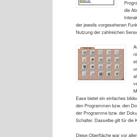
Progra
die Ab
Intera
der jeweils vorgesehenen Funkti
Nutzung der zahlreichen Sens
A
n
e
u
a
v
M
Ease bietet ein einfaches bilds
den Programmen bzw. den Dok
der Programme bzw. der Dokum
Schalter. Dasselbe gilt für die
Diese Oberfläche war vor alle