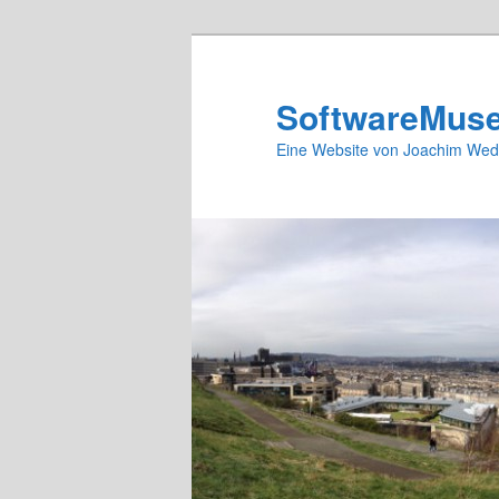
Zum
Zum
primären
sekundären
Inhalt
Inhalt
SoftwareMus
springen
springen
Eine Website von Joachim Wed