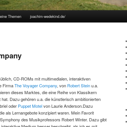
eine Themen
joachim-wedekind.de/
ompany
üblich, CD-ROMs mit multimedialen, interaktiven
e Firma
The Voyager Company
, von
Robert Stein
u.a.
nieren dieses Marktes, die eine Reihe von Klassikern
hat. Dazu gehören u.a. die künstlerisch ambitionierten
riel oder
Puppet Motel
von Laurie Anderson.Dazu
ie als Lernangebote konzipiert waren. Mein Favorit
h Symphony des Musikprofessors Robert Winter. Dazu gibt
interaktive Medium besser beschreibt, als ich es mit