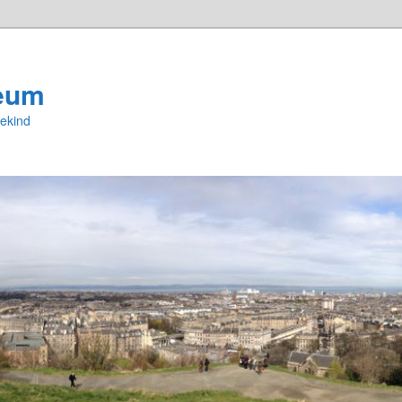
eum
ekind